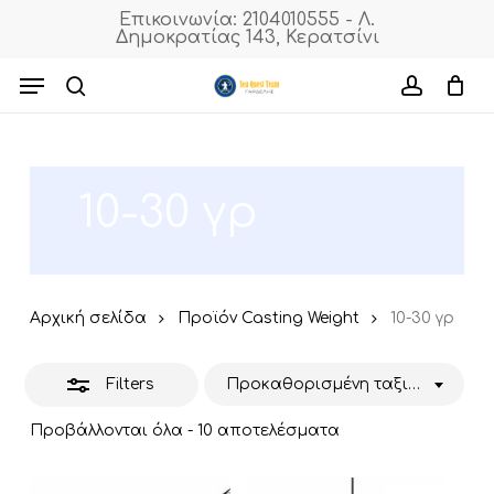
Skip
Επικοινωνία: 2104010555 - Λ.
Δημοκρατίας 143, Κερατσίνι
to
Close
Cart
Close
Cart
main
Menu
Filters
content
search
accoun
10-30 γρ
Αρχική σελίδα
Προϊόν Casting Weight
10-30 γρ
Filters
Προκαθορισμένη ταξινόμηση
Προβάλλονται όλα - 10 αποτελέσματα