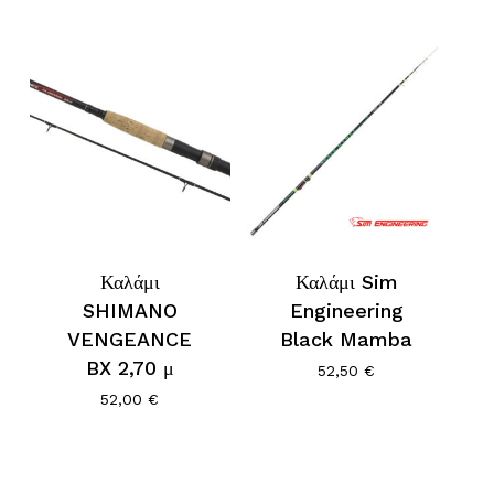
range:
66,60 €
through
72,00 €
Καλάμι
Καλάμι Sim
SHIMANO
Engineering
VENGEANCE
Black Mamba
BX 2,70 μ
52,50
€
52,00
€