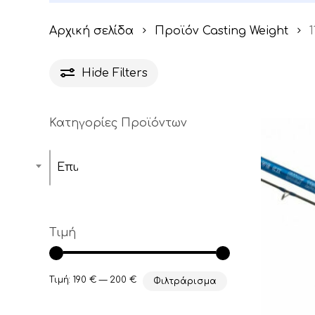
Αρχική σελίδα
Προϊόν Casting Weight
Hide
Filters
Κατηγορίες Προϊόντων
Επιλέξτε μία κατηγορία
Τιμή
Ελάχιστη
Μέγιστη
Τιμή:
190 €
—
200 €
Φιλτράρισμα
τιμή
τιμή