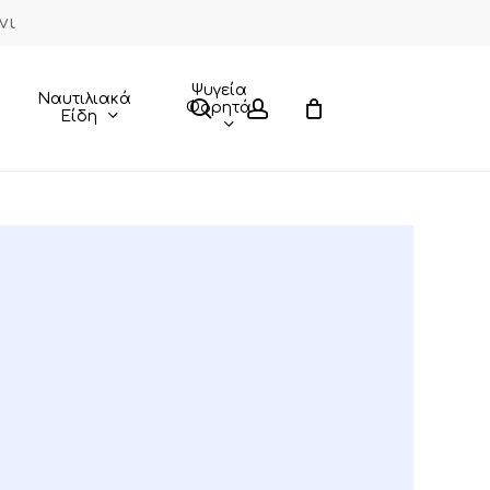
νι
Close
Cart
Ψυγεία
Ναυτιλιακά
search
account
Φορητά
Είδη