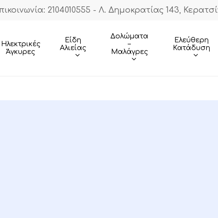
πικοινωνία: 2104010555 - Λ. Δημοκρατίας 143, Κερατσί
Cart
Δολώματα
Είδη
Ελεύθερη
–
Ηλεκτρικές
Αλιείας
Κατάδυση
Μαλάγρες
Άγκυρες