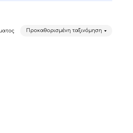
Προκαθορισμένη ταξινόμηση
ματος
Κανένα προϊόν στο καλάθι σας.
Go To Shop