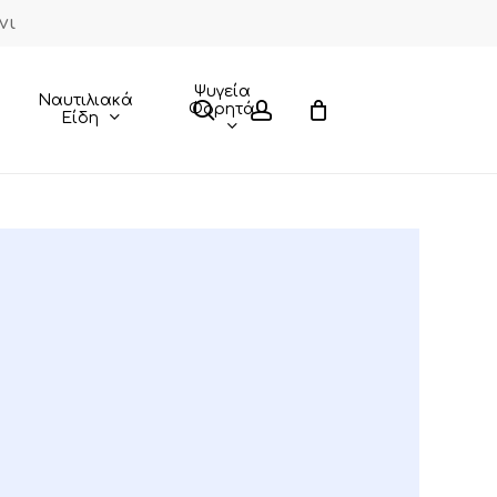
νι
Close
Cart
Ψυγεία
Ναυτιλιακά
search
account
Φορητά
Είδη