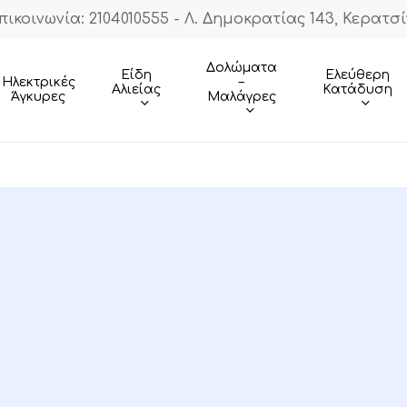
πικοινωνία: 2104010555 - Λ. Δημοκρατίας 143, Κερατσί
Cart
Δολώματα
Είδη
Ελεύθερη
–
Ηλεκτρικές
Αλιείας
Κατάδυση
Μαλάγρες
Άγκυρες