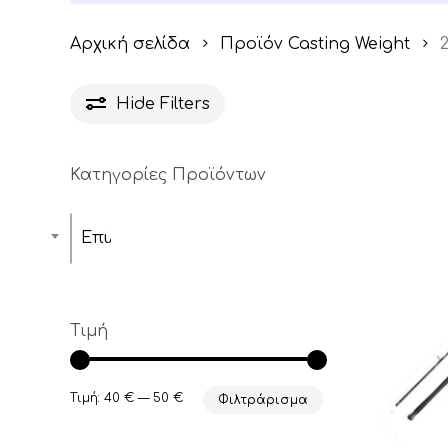
Αρχική σελίδα
Προϊόν Casting Weight
2
Hide
Filters
Κατηγορίες Προϊόντων
Επιλέξτε μία κατηγορία
Τιμή
Ελάχιστη
Μέγιστη
Τιμή:
40 €
—
50 €
Φιλτράρισμα
τιμή
τιμή