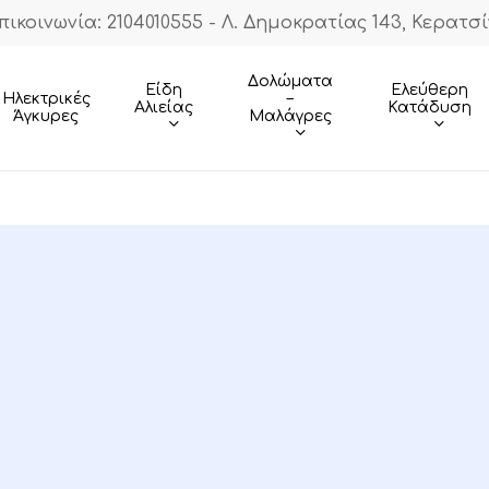
πικοινωνία: 2104010555 - Λ. Δημοκρατίας 143, Κερατσί
Cart
Δολώματα
Είδη
Ελεύθερη
–
Ηλεκτρικές
Αλιείας
Κατάδυση
Μαλάγρες
Άγκυρες