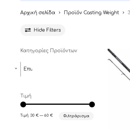
Αρχική σελίδα
Προϊόν Casting Weight
3
Hide
Filters
Κατηγορίες Προϊόντων
Επιλέξτε μία κατηγορία
Τιμή
Ελάχιστη
Μέγιστη
Τιμή:
30 €
—
60 €
Φιλτράρισμα
τιμή
τιμή
Αυτό
το