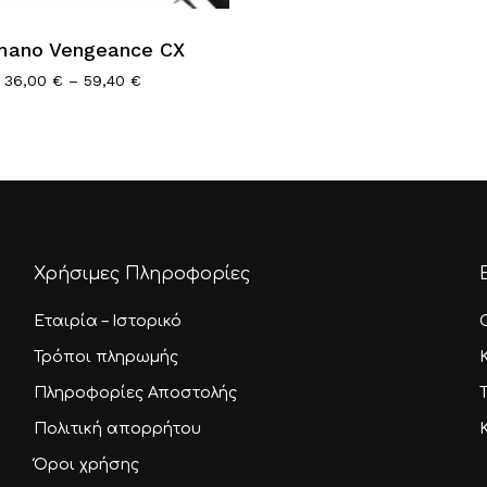
mano Vengeance CX
λές
Price
36,00
€
–
59,40
€
range:
αγές.
36,00 €
through
ς
59,40 €
ν
ύν
Χρήσιμες Πληροφορίες
Εταιρία – Ιστορικό
τος
Τρόποι πληρωμής
Πληροφορίες Αποστολής
Πολιτική απορρήτου
Όροι χρήσης