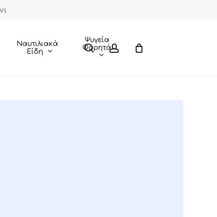
νι
Close
Cart
Ψυγεία
Ναυτιλιακά
search
account
Φορητά
Είδη