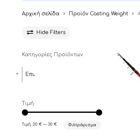
Αρχική σελίδα
Προϊόν Casting Weight
Hide
Filters
Κατηγορίες Προϊόντων
Επιλέξτε μία κατηγορία
Τιμή
Ελάχιστη
Μέγιστη
Τιμή:
20 €
—
30 €
Φιλτράρισμα
τιμή
τιμή
Αυτό
το