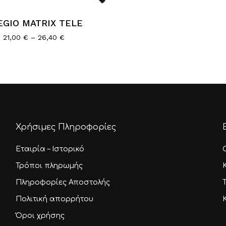
EGIO MATRIX TELE
λές
Price
21,00
€
–
26,40
€
range:
αγές.
21,00 €
through
ς
26,40 €
ν
ύν
Χρήσιμες Πληροφορίες
Εταιρία – Ιστορικό
τος
Τρόποι πληρωμής
Πληροφορίες Αποστολής
Πολιτική απορρήτου
Όροι χρήσης