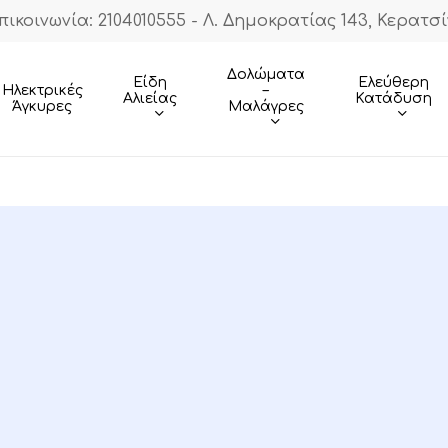
πικοινωνία: 2104010555 - Λ. Δημοκρατίας 143, Κερατσί
Cart
Δολώματα
Είδη
Ελεύθερη
–
Ηλεκτρικές
Αλιείας
Κατάδυση
Μαλάγρες
Άγκυρες