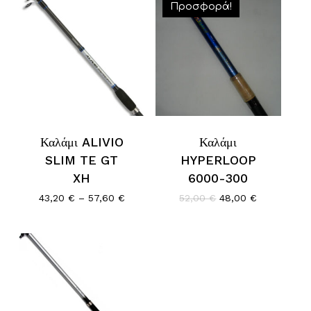
Προσφορά!
Καλάμι ALIVIO
Καλάμι
SLIM TE GT
HYPERLOOP
XH
6000-300
Price
Original
Η
43,20
€
–
57,60
€
52,00
€
48,00
€
range:
price
τρέχουσα
43,20 €
was:
τιμή
through
52,00 €.
είναι:
57,60 €
48,00 €.