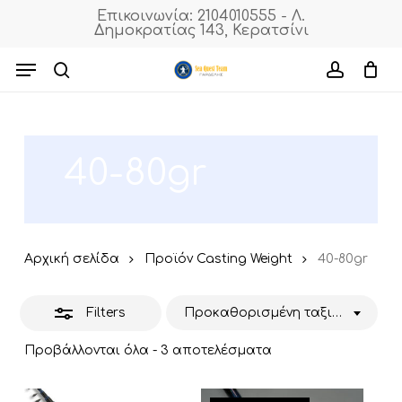
Skip
Επικοινωνία: 2104010555 - Λ.
Δημοκρατίας 143, Κερατσίνι
to
Close
Cart
Close
Cart
main
Menu
Filters
content
search
accoun
40-80gr
Αρχική σελίδα
Προϊόν Casting Weight
40-80gr
Filters
Προκαθορισμένη ταξινόμηση
Προβάλλονται όλα - 3 αποτελέσματα