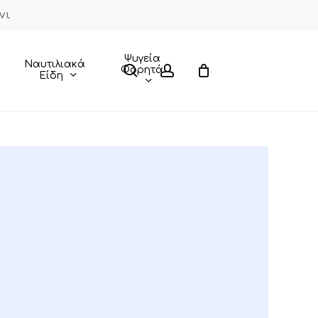
νι
Close
Cart
Ψυγεία
Ναυτιλιακά
search
account
Φορητά
Είδη