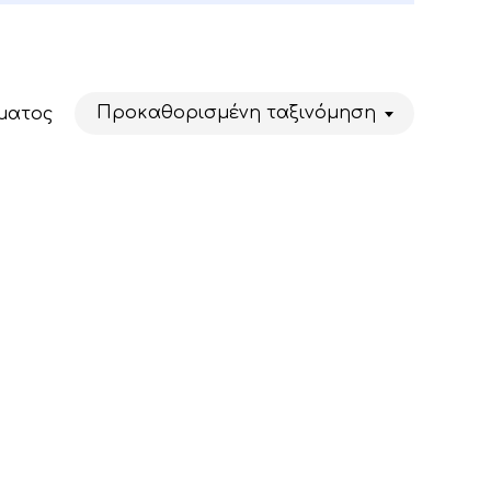
Προκαθορισμένη ταξινόμηση
ματος
Κανένα προϊόν στο καλάθι σας.
Go To Shop