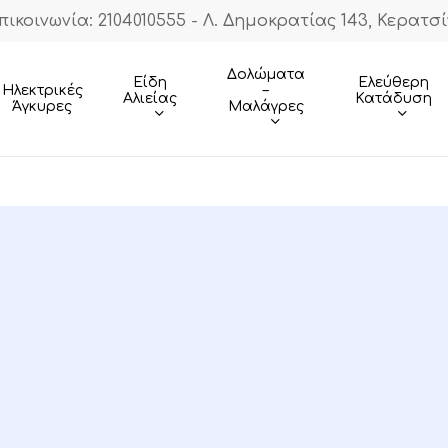
πικοινωνία: 2104010555 - Λ. Δημοκρατίας 143, Κερατσί
Cart
Δολώματα
Είδη
Ελεύθερη
–
Ηλεκτρικές
Αλιείας
Κατάδυση
Μαλάγρες
Άγκυρες