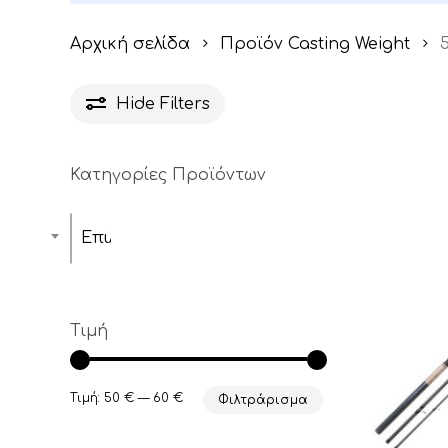
Αρχική σελίδα
Προϊόν Casting Weight
Hide
Filters
Κατηγορίες Προϊόντων
Επιλέξτε μία κατηγορία
Τιμή
Ελάχιστη
Μέγιστη
Τιμή:
50 €
—
60 €
Φιλτράρισμα
τιμή
τιμή