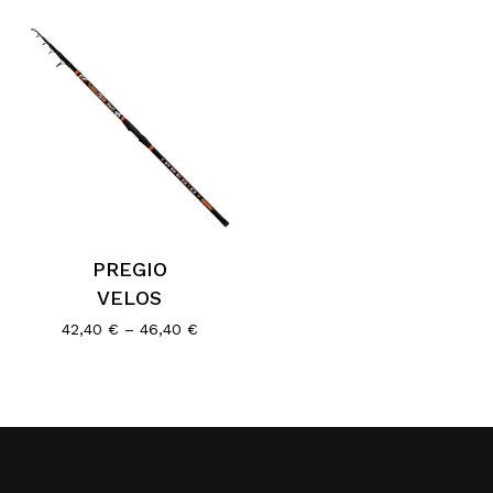
PREGIO
VELOS
Price
42,40
€
–
46,40
€
range:
42,40 €
through
46,40 €
Κανένα προϊόν στο καλάθι σας.
Go To Shop