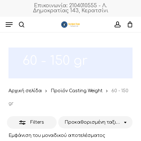
Skip
Επικοινωνία: 2104010555 - Λ.
Δημοκρατίας 143, Κερατσίνι
to
Close
Cart
Close
Cart
main
Menu
Filters
content
search
accoun
60 - 150 gr
Αρχική σελίδα
Προϊόν Casting Weight
60 - 150
gr
Filters
Προκαθορισμένη ταξινόμηση
Εμφάνιση του μοναδικού αποτελέσματος