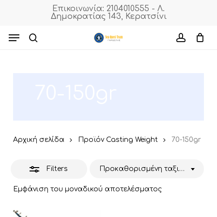
Skip
Επικοινωνία: 2104010555 - Λ.
Δημοκρατίας 143, Κερατσίνι
to
Close
Cart
Close
Cart
main
Menu
Filters
content
search
accoun
70-150gr
Αρχική σελίδα
Προϊόν Casting Weight
70-150gr
Filters
Προκαθορισμένη ταξινόμηση
Εμφάνιση του μοναδικού αποτελέσματος