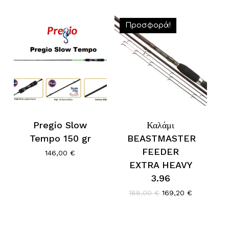
Προσφορά!
Pregio Slow
Καλάμι
Tempo 150 gr
BEASTMASTER
FEEDER
146,00
€
EXTRA HEAVY
3.96
Original
Η
188,00
€
169,20
€
price
τρέχουσα
was:
τιμή
188,00 €.
είναι:
Κανένα προϊόν στο καλάθι σας.