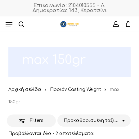
Skip
Επικοινωνία: 2104010555 - Λ.
Δημοκρατίας 143, Κερατσίνι
to
Close
Cart
Close
Cart
main
Menu
Filters
content
search
accoun
max 150gr
Αρχική σελίδα
Προϊόν Casting Weight
max
150gr
Filters
Προκαθορισμένη ταξινόμηση
Προβάλλονται όλα - 2 αποτελέσματα