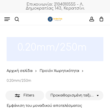
Skip
Επικοινωνία: 2104010555 - Λ.
Δημοκρατίας 143, Κερατσίνι
to
Close
Cart
Close
Cart
main
Menu
Filters
content
search
accoun
0.20mm/250m
Αρχική σελίδα
Προϊόν Χωρητικότητα
0.20mm/250m
Filters
Προκαθορισμένη ταξινόμηση
Εμφάνιση του μοναδικού αποτελέσματος