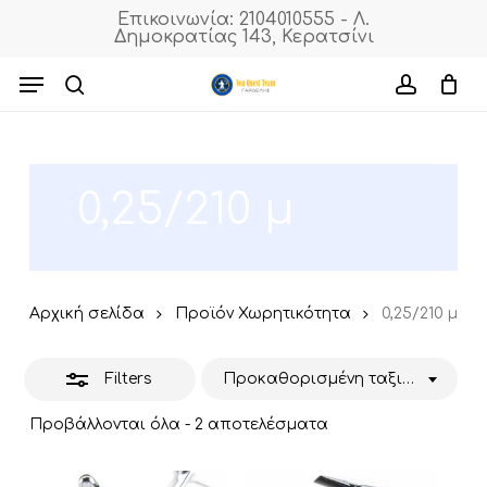
Skip
Επικοινωνία: 2104010555 - Λ.
Δημοκρατίας 143, Κερατσίνι
to
Close
Cart
Close
Cart
main
Menu
Filters
content
search
accoun
0,25/210 μ
Αρχική σελίδα
Προϊόν Χωρητικότητα
0,25/210 μ
Filters
Προκαθορισμένη ταξινόμηση
Προβάλλονται όλα - 2 αποτελέσματα