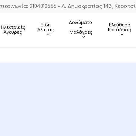
πικοινωνία: 2104010555 - Λ. Δημοκρατίας 143, Κερατσί
Cart
Δολώματα
Είδη
Ελεύθερη
–
Ηλεκτρικές
Αλιείας
Κατάδυση
Μαλάγρες
Άγκυρες