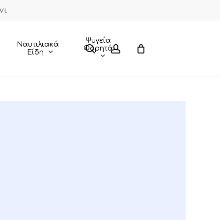
νι
Close
Cart
Ψυγεία
Ναυτιλιακά
search
account
Φορητά
Είδη