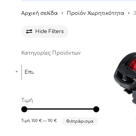
Αρχική σελίδα
Προϊόν Χωρητικότητα
Hide
Filters
Κατηγορίες Προϊόντων
Επιλέξτε μία κατηγορία
Τιμή
Ελάχιστη
Μέγιστη
Τιμή:
100 €
—
110 €
Φιλτράρισμα
τιμή
τιμή