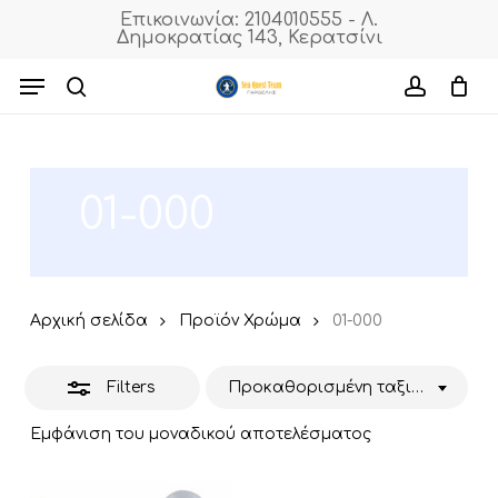
Skip
Επικοινωνία: 2104010555 - Λ.
Δημοκρατίας 143, Κερατσίνι
to
Close
Cart
Close
Cart
main
Menu
Filters
content
search
accoun
01-000
Αρχική σελίδα
Προϊόν Χρώμα
01-000
Filters
Προκαθορισμένη ταξινόμηση
Εμφάνιση του μοναδικού αποτελέσματος