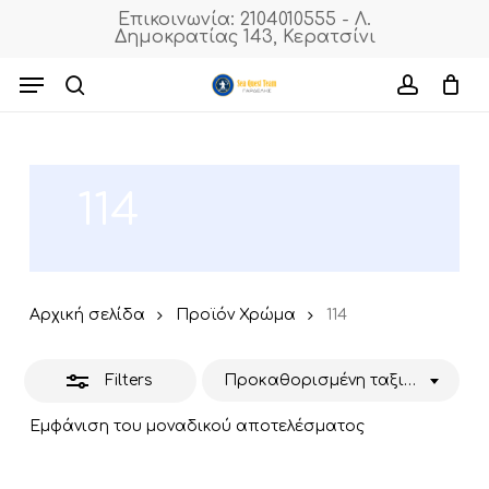
Skip
Επικοινωνία: 2104010555 - Λ.
Δημοκρατίας 143, Κερατσίνι
to
Close
Cart
Close
Cart
main
Menu
Filters
content
search
accoun
114
Αρχική σελίδα
Προϊόν Χρώμα
114
Filters
Προκαθορισμένη ταξινόμηση
Εμφάνιση του μοναδικού αποτελέσματος