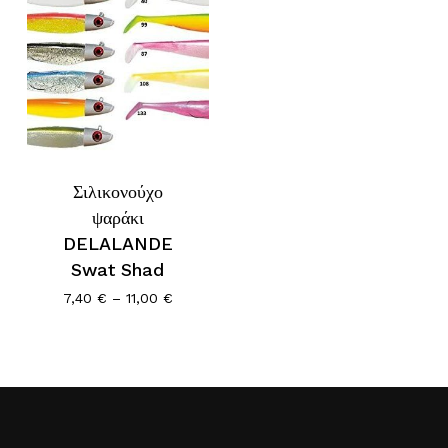
Σιλικονούχο
ψαράκι
DELALANDE
Swat Shad
Price
7,40
€
–
11,00
€
range:
7,40 €
through
11,00 €
Κανένα προϊόν στο καλάθι σας.
Go To Shop