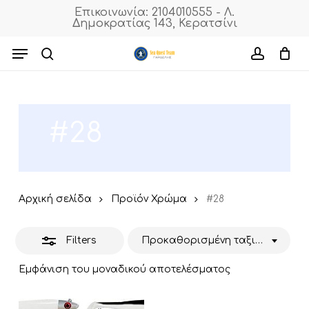
Skip
Επικοινωνία: 2104010555 - Λ.
Δημοκρατίας 143, Κερατσίνι
to
Close
Cart
Close
Cart
main
Menu
Filters
content
search
accoun
#28
Αρχική σελίδα
Προϊόν Χρώμα
#28
Filters
Προκαθορισμένη ταξινόμηση
Εμφάνιση του μοναδικού αποτελέσματος