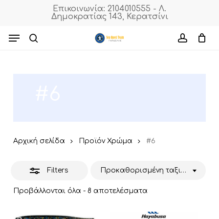
Skip
Επικοινωνία: 2104010555 - Λ.
Δημοκρατίας 143, Κερατσίνι
to
Close
Cart
Close
Cart
main
Menu
Filters
content
search
accoun
#6
Αρχική σελίδα
Προϊόν Χρώμα
#6
Filters
Προκαθορισμένη ταξινόμηση
Προβάλλονται όλα - 8 αποτελέσματα