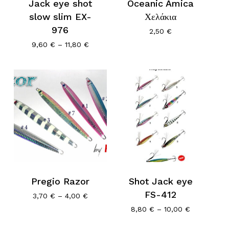
Jack eye shot
Oceanic Amica
Κανένα προϊόν στο καλάθι σας.
slow slim EX-
Χελάκια
Go To Shop
976
2,50
€
Price
9,60
€
–
11,80
€
range:
9,60 €
through
11,80 €
Pregio Razor
Shot Jack eye
FS-412
Price
3,70
€
–
4,00
€
range:
Price
8,80
€
–
10,00
€
3,70 €
range:
through
8,80 €