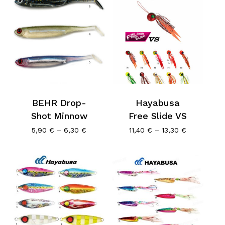
BEHR Drop-
Hayabusa
Shot Minnow
Free Slide VS
Price
Price
5,90
€
–
6,30
€
11,40
€
–
13,30
€
range:
range:
5,90 €
11,40 €
through
through
6,30 €
13,30 €