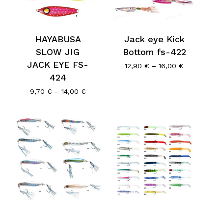
HAYABUSA
Jack eye Kick
SLOW JIG
Bottom fs-422
JACK EYE FS-
Price
12,90
€
–
16,00
€
range:
424
12,90 €
Price
9,70
€
–
14,00
€
through
range:
16,00 €
9,70 €
through
14,00 €