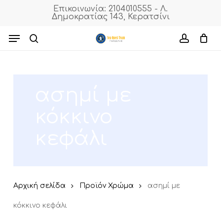
Skip
Επικοινωνία: 2104010555 - Λ.
Δημοκρατίας 143, Κερατσίνι
to
Close
Cart
Close
Cart
main
Menu
Filters
content
search
accoun
ασημί με
κόκκινο
κεφάλι
Αρχική σελίδα
Προϊόν Χρώμα
ασημί με
κόκκινο κεφάλι