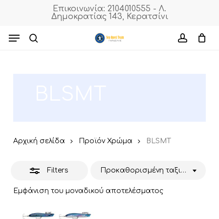
Skip
Επικοινωνία: 2104010555 - Λ.
Δημοκρατίας 143, Κερατσίνι
to
Close
Cart
Close
Cart
main
Menu
Filters
content
search
accoun
BLSMT
Αρχική σελίδα
Προϊόν Χρώμα
BLSMT
Filters
Προκαθορισμένη ταξινόμηση
Εμφάνιση του μοναδικού αποτελέσματος