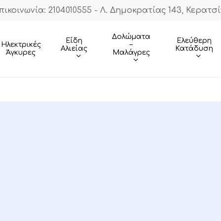
πικοινωνία: 2104010555 - Λ. Δημοκρατίας 143, Κερατσί
Cart
Δολώματα
Είδη
Ελεύθερη
–
Ηλεκτρικές
Αλιείας
Κατάδυση
Μαλάγρες
Άγκυρες