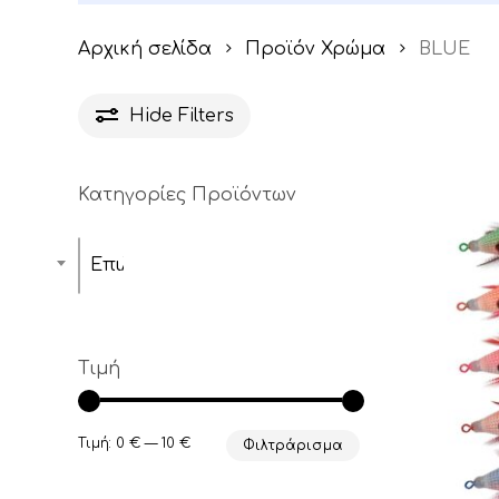
Αρχική σελίδα
Προϊόν Χρώμα
BLUE
Hide
Filters
Κατηγορίες Προϊόντων
Επιλέξτε μία κατηγορία
Τιμή
Ελάχιστη
Μέγιστη
Τιμή:
0 €
—
10 €
Φιλτράρισμα
τιμή
τιμή
Αυτό
το