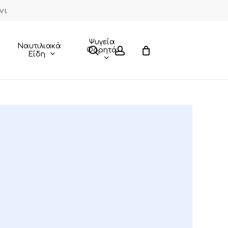
νι
Close
Cart
Ψυγεία
Ναυτιλιακά
search
account
Φορητά
Είδη