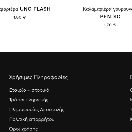
προϊόν
αμαριέρα UNO FLASH
έχει
Καλαμαριέρα γουρουν
λές
πολλαπλές
PENDIO
1,80
€
αγές.
παραλλαγές.
1,70
€
Οι
ς
επιλογές
ν
μπορούν
να
ύν
επιλεγούν
στη
σελίδα
Χρήσιμες Πληροφορίες
του
τος
προϊόντος
Εταιρία – Ιστορικό
Τρόποι πληρωμής
Πληροφορίες Αποστολής
Πολιτική απορρήτου
Όροι χρήσης