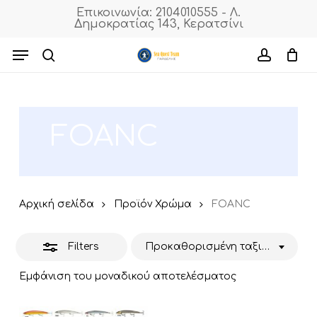
Skip
Επικοινωνία: 2104010555 - Λ.
Δημοκρατίας 143, Κερατσίνι
to
Close
Cart
Close
Cart
main
Menu
Filters
content
search
accoun
FOANC
Αρχική σελίδα
Προϊόν Χρώμα
FOANC
Filters
Προκαθορισμένη ταξινόμηση
Εμφάνιση του μοναδικού αποτελέσματος