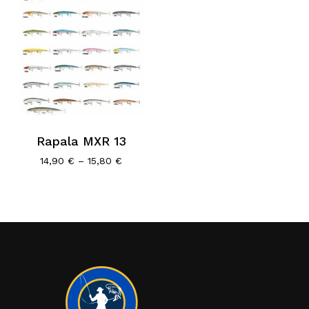
Rapala MXR 13
Price
14,90
€
–
15,80
€
range:
14,90 €
through
15,80 €
Κανένα προϊόν στο καλάθι σας.
Go To Shop