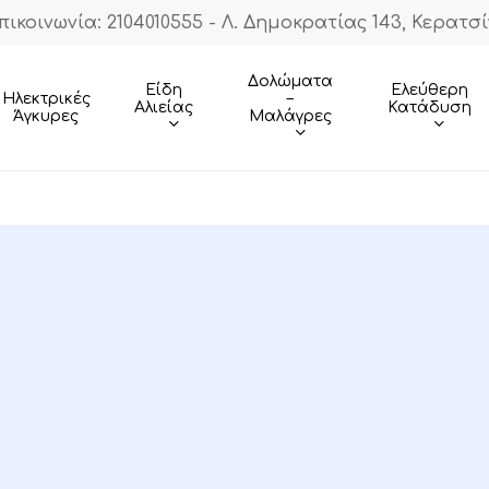
πικοινωνία: 2104010555 - Λ. Δημοκρατίας 143, Κερατσί
Cart
Δολώματα
Είδη
Ελεύθερη
–
Ηλεκτρικές
Αλιείας
Κατάδυση
Μαλάγρες
Άγκυρες