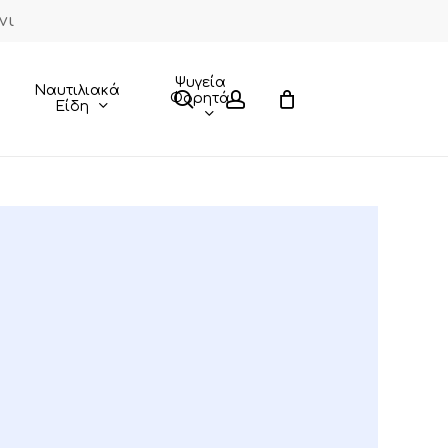
νι
Close
Cart
Ψυγεία
Ναυτιλιακά
search
account
Φορητά
Είδη