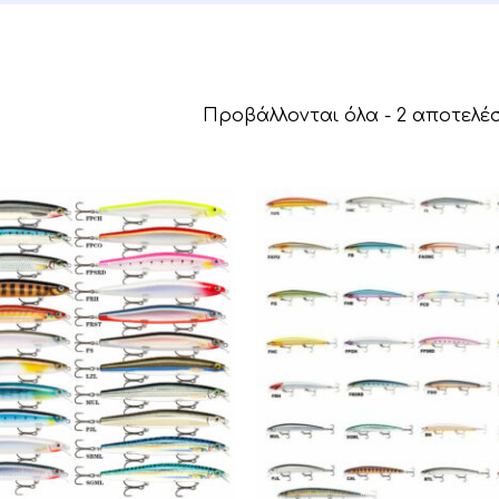
Προβάλλονται όλα - 2 αποτελ
Αυτό
το