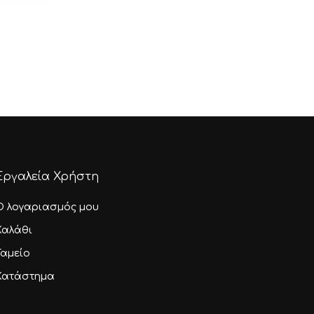
ice
nge:
,90 €
rough
,80 €
Εργαλεία Χρήστη
Ο λογαριασμός μου
Καλάθι
Ταμείο
Κατάστημα