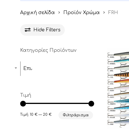
Αρχική σελίδα
Προϊόν Χρώμα
FRH
Hide
Filters
Κατηγορίες Προϊόντων
Επιλέξτε μία κατηγορία
Τιμή
Ελάχιστη
Μέγιστη
Τιμή:
10 €
—
20 €
Φιλτράρισμα
τιμή
τιμή
Αυτό
το