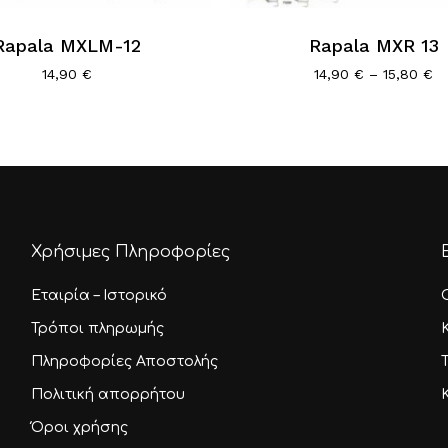
προϊόν
Rapala MXLM-12
έχει
Rapala MXR 13
λές
πολλαπλές
Pr
14,90
€
14,90
€
–
15,80
€
ra
αγές.
παραλλαγές.
14
Οι
th
ς
επιλογές
15
ν
μπορούν
να
ύν
επιλεγούν
στη
Χρήσιμες Πληροφορίες
σελίδα
του
Εταιρία – Ιστορικό
τος
προϊόντος
Τρόποι πληρωμής
Πληροφορίες Αποστολής
Πολιτική απορρήτου
Όροι χρήσης