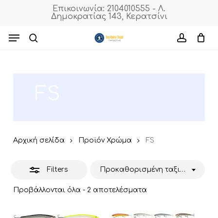
Skip
Επικοινωνία: 2104010555 - Λ.
Δημοκρατίας 143, Κερατσίνι
to
Close
Cart
Close
Cart
main
Menu
Filters
content
search
accoun
FS
Αρχική σελίδα
Προϊόν Χρώμα
FS
Filters
Προκαθορισμένη ταξινόμηση
Προβάλλονται όλα - 2 αποτελέσματα