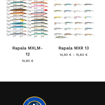
Rapala MXLM-
Rapala MXR 13
12
Price
14,90
€
–
15,80
€
range:
14,90
€
14,90 €
through
15,80 €
Κανένα προϊόν στο καλάθι σας.
Go To Shop