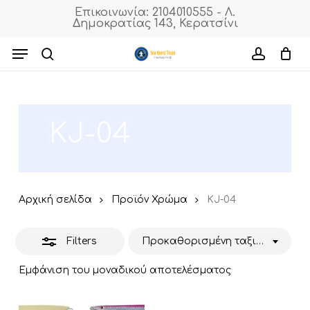
Skip
Επικοινωνία: 2104010555 - Λ.
Δημοκρατίας 143, Κερατσίνι
to
Close
Cart
Close
Cart
main
Menu
Filters
content
search
accoun
KJ-04
Αρχική σελίδα
Προϊόν Χρώμα
KJ-04
Filters
Προκαθορισμένη ταξινόμηση
Εμφάνιση του μοναδικού αποτελέσματος