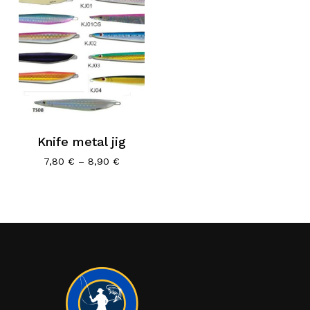
Knife metal jig
Price
7,80
€
–
8,90
€
range:
7,80 €
through
8,90 €
Κανένα προϊόν στο καλάθι σας.
Go To Shop