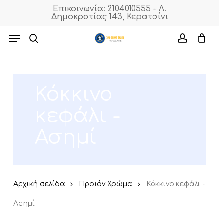
Skip
Επικοινωνία: 2104010555 - Λ.
Δημοκρατίας 143, Κερατσίνι
to
Close
Cart
Close
Cart
main
Menu
Filters
content
search
accoun
Κόκκινο
κεφάλι -
Ασημί
Αρχική σελίδα
Προϊόν Χρώμα
Κόκκινο κεφάλι -
Ασημί