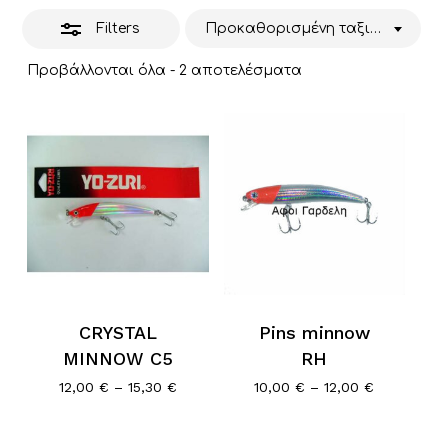
Filters
Προκαθορισμένη ταξινόμηση
Προβάλλονται όλα - 2 αποτελέσματα
CRYSTAL
Pins minnow
MINNOW C5
RH
Price
Price
12,00
€
–
15,30
€
10,00
€
–
12,00
€
range:
range:
12,00 €
10,00 €
through
through
Κανένα προϊόν στο καλάθι σας.