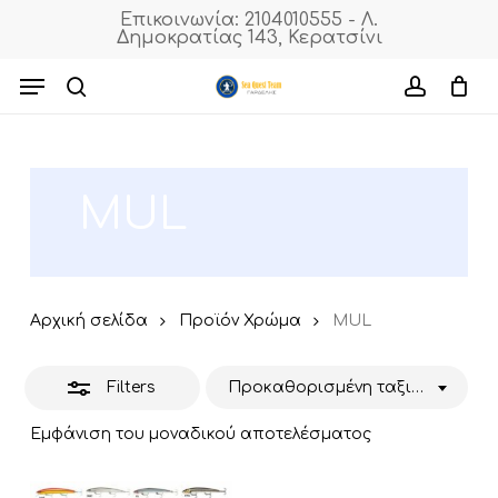
Skip
Επικοινωνία: 2104010555 - Λ.
Δημοκρατίας 143, Κερατσίνι
to
Close
Cart
Close
Cart
main
Menu
Filters
content
search
accoun
MUL
Αρχική σελίδα
Προϊόν Χρώμα
MUL
Filters
Προκαθορισμένη ταξινόμηση
Εμφάνιση του μοναδικού αποτελέσματος