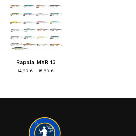
Rapala MXR 13
Price
14,90
€
–
15,80
€
range:
14,90 €
through
15,80 €
Κανένα προϊόν στο καλάθι σας.
Go To Shop