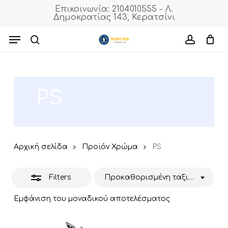
Skip
Επικοινωνία: 2104010555 - Λ.
Δημοκρατίας 143, Κερατσίνι
to
Close
Cart
Close
Cart
main
Menu
Filters
content
search
accoun
PS
Αρχική σελίδα
Προϊόν Χρώμα
PS
Filters
Προκαθορισμένη ταξινόμηση
Εμφάνιση του μοναδικού αποτελέσματος