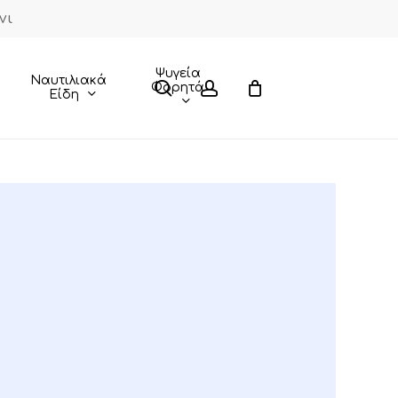
νι
Close
Cart
Ψυγεία
Ναυτιλιακά
search
account
Φορητά
Είδη