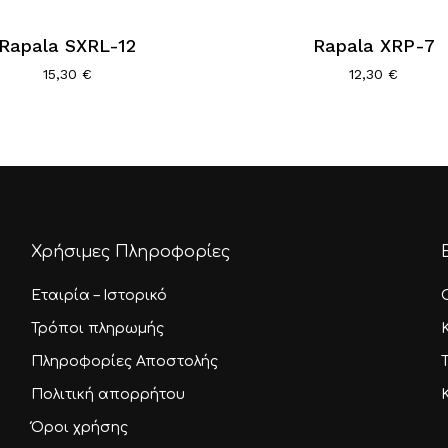
προϊόν
Rapala SXRL-12
έχει
Rapala XRP-7
λές
πολλαπλές
15,30
€
12,30
€
αγές.
παραλλαγές.
Οι
ς
επιλογές
ν
μπορούν
να
ύν
επιλεγούν
στη
Χρήσιμες Πληροφορίες
σελίδα
του
Εταιρία – Ιστορικό
τος
προϊόντος
Τρόποι πληρωμής
Πληροφορίες Αποστολής
Πολιτική απορρήτου
Όροι χρήσης