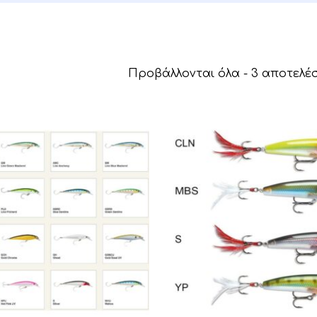
Προβάλλονται όλα - 3 αποτελ
Αυτό
το