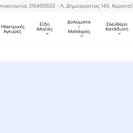
πικοινωνία: 2104010555 - Λ. Δημοκρατίας 143, Κερατσί
Cart
Δολώματα
Είδη
Ελεύθερη
–
Ηλεκτρικές
Αλιείας
Κατάδυση
Μαλάγρες
Άγκυρες