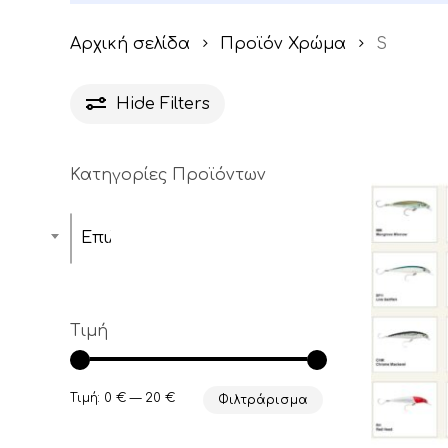
Αρχική σελίδα
Προϊόν Χρώμα
S
Hide
Filters
Κατηγορίες Προϊόντων
Επιλέξτε μία κατηγορία
Τιμή
Ελάχιστη
Μέγιστη
Τιμή:
0 €
—
20 €
Φιλτράρισμα
τιμή
τιμή
Αυτό
το