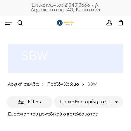
Skip
Επικοινωνία: 2104010555 - Λ.
Δημοκρατίας 143, Κερατσίνι
to
Close
Cart
Close
Cart
main
Menu
Filters
content
search
accoun
SBW
Αρχική σελίδα
Προϊόν Χρώμα
SBW
Filters
Προκαθορισμένη ταξινόμηση
Εμφάνιση του μοναδικού αποτελέσματος