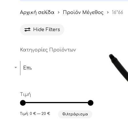
Αρχική σελίδα
Προϊόν Μέγεθος
16*66
Hide
Filters
Κατηγορίες Προϊόντων
Επιλέξτε μία κατηγορία
Τιμή
Ελάχιστη
Μέγιστη
Τιμή:
0 €
—
20 €
Φιλτράρισμα
τιμή
τιμή
Αυτό
το