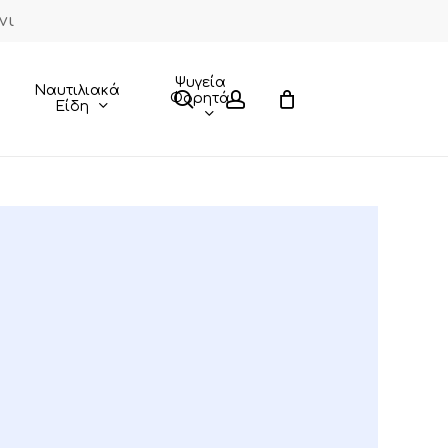
νι
Close
Cart
Ψυγεία
Ναυτιλιακά
search
account
Φορητά
Είδη