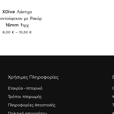
XDive Λάστιχο
λές
οντούφεκου με Ρακόρ
αγές.
16mm 1τμχ
Price
8,00
€
–
10,50
€
ς
range:
8,00 €
ν
through
10,50 €
ύν
Χρήσιμες Πληροφορίες
τος
Εταιρία – Ιστορικό
Τρόποι πληρωμής
Πληροφορίες Αποστολής
Πολιτική απορρήτου