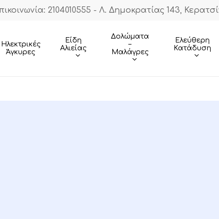
πικοινωνία: 2104010555 - Λ. Δημοκρατίας 143, Κερατσί
Cart
Δολώματα
Είδη
Ελεύθερη
–
Ηλεκτρικές
Αλιείας
Κατάδυση
Μαλάγρες
Άγκυρες