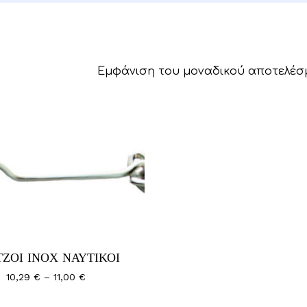
Εμφάνιση του μοναδικού αποτελέσ
ΤΖΟΙ ΙΝΟΧ ΝΑΥΤΙΚΟΙ
λές
Price
10,29
€
–
11,00
€
range:
αγές.
10,29 €