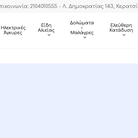
πικοινωνία: 2104010555 - Λ. Δημοκρατίας 143, Κερατσί
Cart
Δολώματα
Είδη
Ελεύθερη
–
Ηλεκτρικές
Αλιείας
Κατάδυση
Μαλάγρες
Άγκυρες