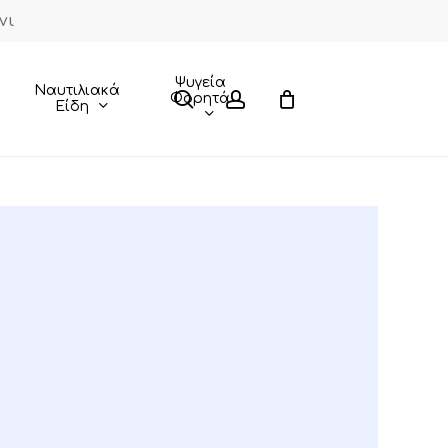
νι
Close
Cart
Ψυγεία
Ναυτιλιακά
search
account
Φορητά
Είδη