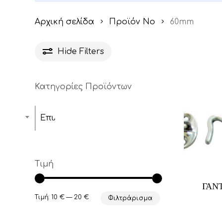
Αρχική σελίδα
Προϊόν No
60mm
Hide
Filters
Κατηγορίες Προϊόντων
Επιλέξτε μία κατηγορία
Αυτό
το
Τιμή
προϊόν
έχει
ΓΑΝ
Ελάχιστη
Μέγιστη
πολλαπ
Τιμή:
10 €
—
20 €
Φιλτράρισμα
τιμή
τιμή
παραλλ