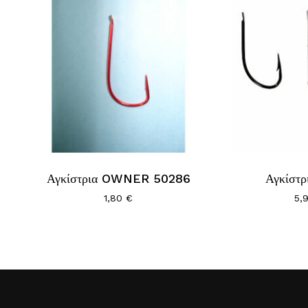
Αγκίστρια OWNER 50286
Αγκίστ
1,80
€
5,