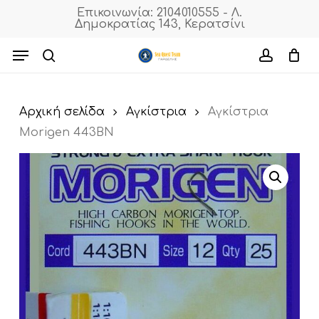
Skip
Επικοινωνία: 2104010555 - Λ.
Δημοκρατίας 143, Κερατσίνι
to
Cart
Close
Cart
main
Menu
content
search
accoun
Αρχική σελίδα
Αγκίστρια
Αγκίστρια
Morigen 443BN