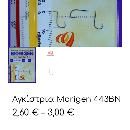
Αγκίστρια Morigen 443BN
Price
2,60
€
–
3,00
€
range:
2,60 €