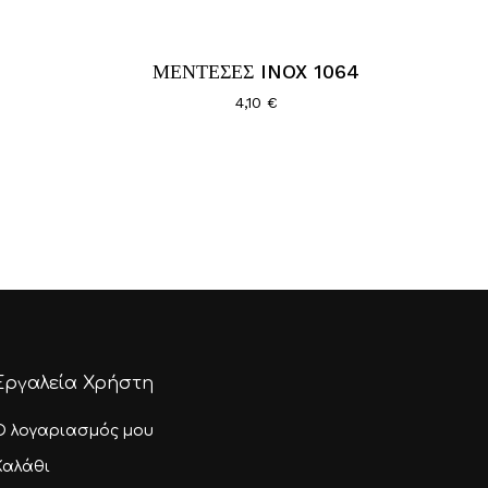
0,29 €
hrough
,00 €
ΜΕΝΤΕΣΕΣ INOX 1064
4,10
€
Εργαλεία Χρήστη
Ο λογαριασμός μου
Καλάθι