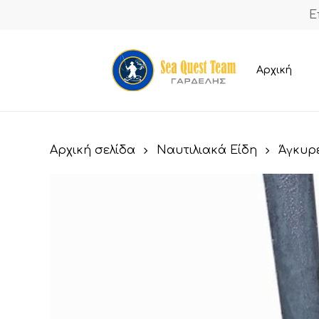
Skip
Ε
to
main
content
Αρχική
Αρχική σελίδα
Ναυτιλιακά Είδη
Άγκυρ