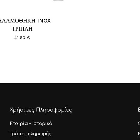
1
Οι
t
επιλογές
11
ΑΛΑΜΟΘΗΚΗ INOX
μπορούν
ΤΡΙΠΛΗ
να
41,60
€
επιλεγούν
στη
σελίδα
του
προϊόντος
Χρήσιμες Πληροφορίες
Εταιρία – Ιστορικό
Τρόποι πληρωμής