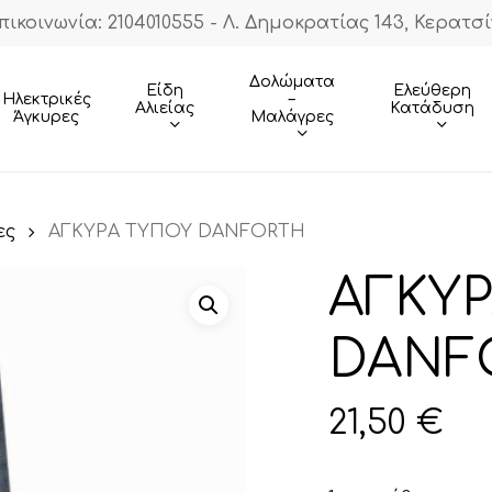
πικοινωνία: 2104010555 - Λ. Δημοκρατίας 143, Κερατσί
Cart
Δολώματα
Είδη
Ελεύθερη
–
Ηλεκτρικές
Αλιείας
Κατάδυση
Μαλάγρες
Άγκυρες
ες
ΑΓΚΥΡΑ ΤΥΠΟΥ DANFORTH
ΑΓΚΥ
DANF
21,50
€