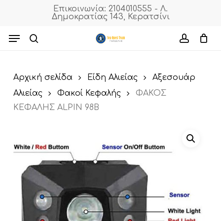
Skip
Επικοινωνία: 2104010555 - Λ.
Δημοκρατίας 143, Κερατσίνι
to
Cart
Close
Cart
main
Menu
content
search
accoun
Αρχική σελίδα
Είδη Αλιείας
Αξεσουάρ
Αλιείας
Φακοί Κεφαλής
ΦΑΚΟΣ
ΚΕΦΑΛΗΣ ALPIN 98B