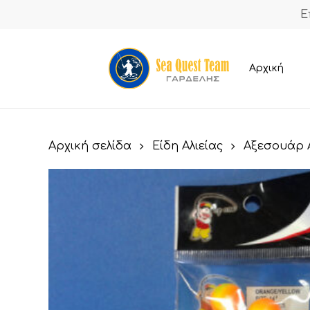
Skip
Ε
to
main
content
Αρχική
Αρχική σελίδα
Είδη Αλιείας
Αξεσουάρ Α