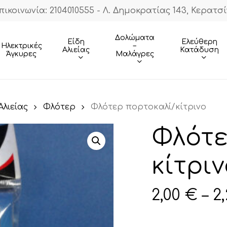
πικοινωνία: 2104010555 - Λ. Δημοκρατίας 143, Κερατσί
Cart
Δολώματα
Είδη
Ελεύθερη
–
Ηλεκτρικές
Αλιείας
Κατάδυση
Μαλάγρες
Άγκυρες
λιείας
Φλότερ
Φλότερ πορτοκαλί/κίτρινο
Φλότε
κίτρι
2,00
€
–
2