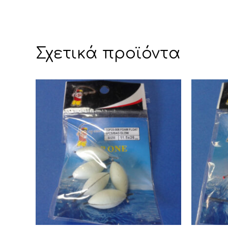
Σχετικά προϊόντα
Αυτό
Αυτό
το
το