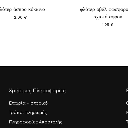
λότερ άσπρο κόκκινο
φλότερ οβάλ φωσφορο
λές
σχιστό αφρού
2,00
€
αγές.
1,25
€
ς
ύν
ούν
τος
Χρήσιμες Πληροφορίες
Εταιρία – Ιστορικό
Τρόποι πληρωμής
Πληροφορίες Αποστολής