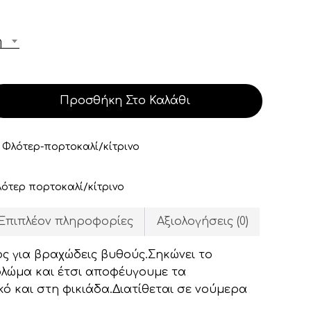
through
2,25 €
ή
Προσθήκη Στο Καλάθι
:
Φλότερ-πορτοκαλί/κίτρινο
ότερ πορτοκαλί/κίτρινο
Επιπλέον πληροφορίες
Αξιολογήσεις (0)
ς για βραχώδεις βυθούς.Σηκώνει το
ολώμα και έτσι αποφέυγουμε τα
ό και στη φικιάδα.Διατίθεται σε νούμερα