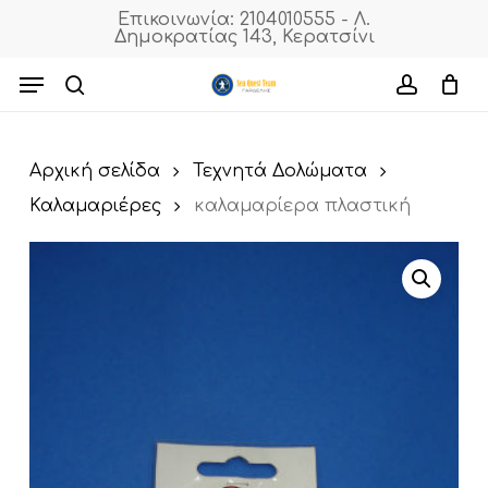
Skip
Επικοινωνία: 2104010555 - Λ.
Δημοκρατίας 143, Κερατσίνι
to
Cart
Close
Cart
main
Menu
content
search
accoun
Αρχική σελίδα
Τεχνητά Δολώματα
Καλαμαριέρες
καλαμαρίερα πλαστική