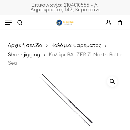
Skip
Επικοινωνία: 2104010555 - Λ.
Δημοκρατίας 143, Κερατσίνι
to
Cart
Close
Cart
main
Menu
content
search
accoun
Αρχική σελίδα
Καλάμια ψαρέματος
Shore jigging
Καλάμι BALZER 71 North Baltic
Sea