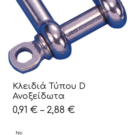
Κλειδιά Τύπου D
Ανοξείδωτα
Price
0,91
€
–
2,88
€
range:
0,91 €
No