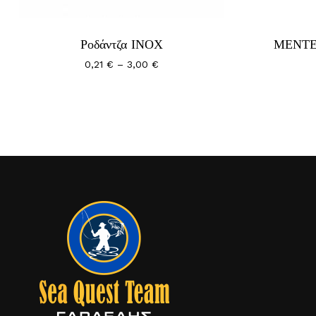
Ροδάντζα ΙΝΟΧ
ΜΕΝΤΕ
Price
0,21
€
–
3,00
€
range:
0,21 €
through
3,00 €