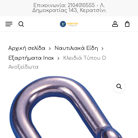
Skip
Επικοινωνία: 2104010555 - Λ.
Δημοκρατίας 143, Κερατσίνι
to
Cart
Close
Cart
main
Menu
content
search
accoun
Αρχική σελίδα
Ναυτιλιακά Είδη
Εξαρτήματα Inox
Κλειδιά Τύπου D
Ανοξείδωτα