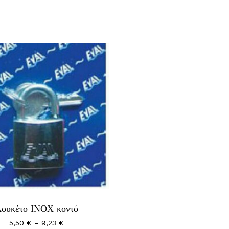
ουκέτο ΙΝΟΧ κοντό
λές
Price
5,50
€
–
9,23
€