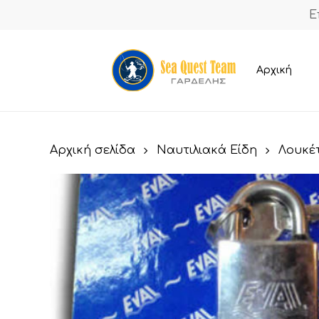
Skip
Ε
to
main
content
Αρχική
Αρχική σελίδα
Ναυτιλιακά Είδη
Λουκέ