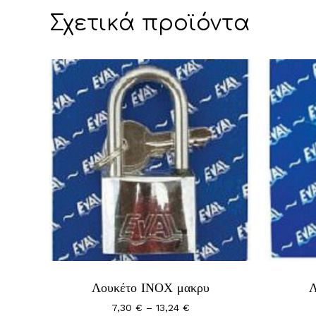
Σχετικά προϊόντα
Αυτό
Αυτό
το
το
προϊόν
προϊόν
έχει
Λουκέτο ΙΝΟΧ μακρυ
έχει
Λ
πολλαπλές
πολλαπ
Price
7,30
€
–
13,24
€