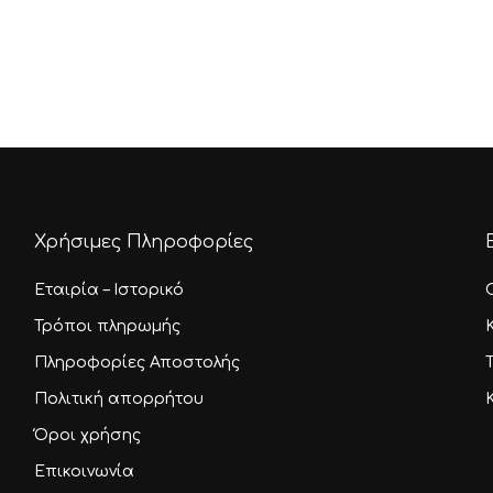
range:
αγές.
5,50 €
through
ς
9,23 €
ύν
ούν
Χρήσιμες Πληροφορίες
τος
Εταιρία – Ιστορικό
Τρόποι πληρωμής
Πληροφορίες Αποστολής
Πολιτική απορρήτου
Όροι χρήσης
Επικοινωνία