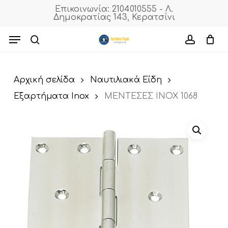
Skip
Επικοινωνία: 2104010555 - Λ.
Δημοκρατίας 143, Κερατσίνι
to
Cart
Close
Cart
main
Menu
content
search
accoun
Αρχική σελίδα
Ναυτιλιακά Είδη
Εξαρτήματα Inox
ΜΕΝΤΕΣΕΣ INOX 1068