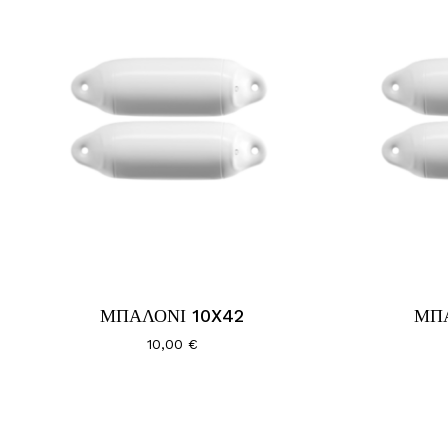
Go To Shop
ΜΠΑΛΟΝΙ 10X42
ΜΠ
10,00
€