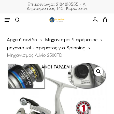
Skip
Επικοινωνία: 2104010555 - Λ.
Δημοκρατίας 143, Κερατσίνι
to
Cart
Close
Cart
main
Menu
content
search
accoun
Αρχική σελίδα
Μηχανισμοί Ψαρέματος
μηχανισμοί ψαρέματος για Spinning
Μηχανισμός Alivio 2500FD