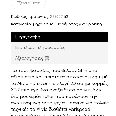
Εξαντλημένο
44,00 €.
είναι:
39,93 €.
Κωδικός προϊόντος:
228000153
Κατηγορία:
μηχανισμοί ψαρέματος για Spinning
Περιγραφή
Επιπλέον πληροφορίες
Αξιολογήσεις (0)
Για τους ψαράδες που θέλουν Shimano
αξιοπιστία και ποιότητα σε οικονομική τιμή
το Alivio FD είναι η επιλογή .Ο ασημί κορμός
XT-7 περιέχει ένα ανοξείδωτο ρουλεμάν κι
ένα ρουλεμάν roller που παράγουν την
αναμενόμενη λειτουργία . Ιδανικό για πολλές
τεχνικές το Alivio διαθέτει Varispeed
κατανομή και πομπίνα AR-C για εξαιρετική