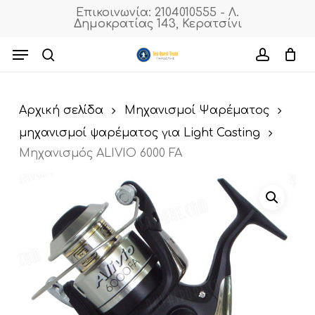
Skip
Επικοινωνία: 2104010555 - Λ.
Δημοκρατίας 143, Κερατσίνι
to
Cart
Close
Cart
main
Menu
content
search
accoun
Αρχική σελίδα
Μηχανισμοί Ψαρέματος
μηχανισμοί ψαρέματος για Light Casting
Μηχανισμός ALIVIO 6000 FA