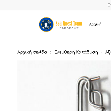
Skip
Ε
to
main
content
Αρχική
Αρχική σελίδα
Ελεύθερη Κατάδυση
Αξ