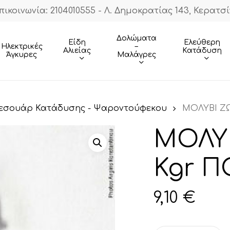
πικοινωνία: 2104010555 - Λ. Δημοκρατίας 143, Κερατσί
Cart
Δολώματα
Είδη
Ελεύθερη
–
Ηλεκτρικές
Αλιείας
Κατάδυση
Μαλάγρες
Άγκυρες
εσουάρ Κατάδυσης - Ψαροντούφεκου
ΜΟΛΥΒΙ ΖΩ
ΜΟΛΥΒ
Kgr 
9,10
€