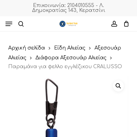
Skip
Επικοινωνία: 2104010555 - Λ.
Δημοκρατίας 143, Κερατσίνι
to
Cart
Close
Cart
main
Menu
content
search
accoun
Αρχική σελίδα
Είδη Αλιείας
Αξεσουάρ
Αλιείας
Διάφορα Αξεσουάρ Αλιείας
Παραμάνα για φελλο εγγλέζικου CRALUSSO