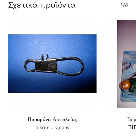
Σχετικά προϊόντα
1/8
Παραμάνα Ασφαλείας
Βο
ΒΙ
Price
0,60
€
–
2,00
€
range: