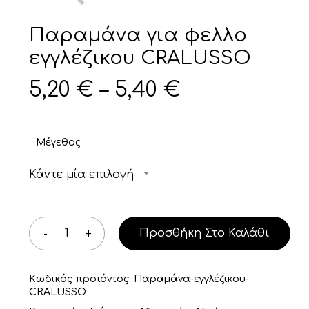
Παραμάνα για φελλο
εγγλέζικου CRALUSSO
Price
5,20
€
–
5,40
€
range:
5,20 €
Μέγεθος
through
5,40 €
Κάντε μία επιλογή
Προσθήκη Στο Καλάθι
Κωδικός προϊόντος:
Παραμάνα-εγγλέζικου-
CRALUSSO