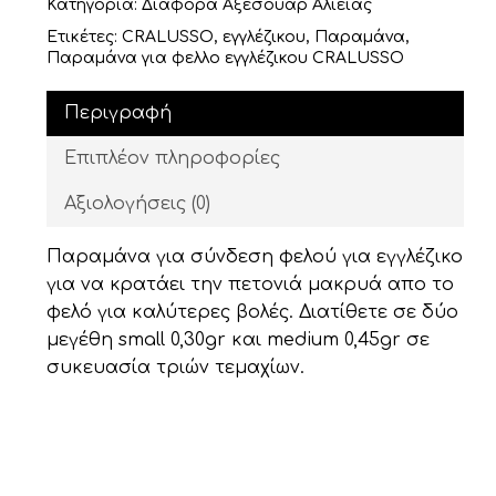
Κατηγορία:
Διάφορα Αξεσουάρ Αλιείας
Ετικέτες:
CRALUSSO
,
εγγλέζικου
,
Παραμάνα
,
Παραμάνα για φελλο εγγλέζικου CRALUSSO
Περιγραφή
Επιπλέον πληροφορίες
Αξιολογήσεις (0)
Παραμάνα για σύνδεση φελού για εγγλέζικο
για να κρατάει την πετονιά μακρυά απο το
Κανένα προϊόν στο καλάθι σας.
φελό για καλύτερες βολές. Διατίθετε σε δύο
Go To Shop
μεγέθη small 0,30gr και medium 0,45gr σε
συκευασία τριών τεμαχίων.