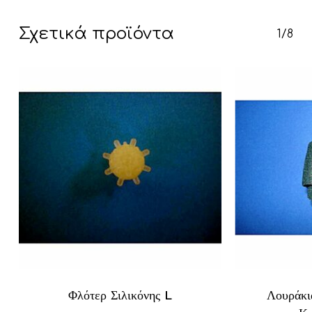
Σχετικά προϊόντα
1/8
Κανένα προϊόν στο καλάθι σας.
Go To Shop
Φλότερ Σιλικόνης L
Λουράκι