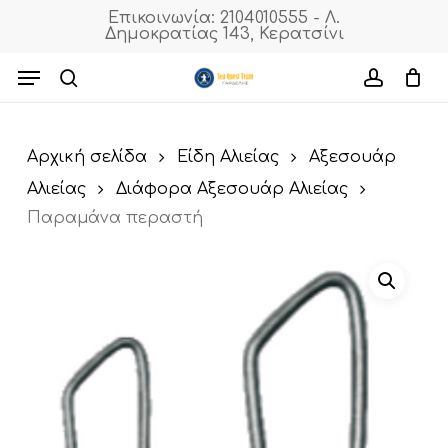
Skip
Επικοινωνία: 2104010555 - Λ.
Δημοκρατίας 143, Κερατσίνι
to
Cart
Close
Cart
main
Menu
content
search
accoun
Αρχική σελίδα
Είδη Αλιείας
Αξεσουάρ
Αλιείας
Διάφορα Αξεσουάρ Αλιείας
Παραμάνα περαστή