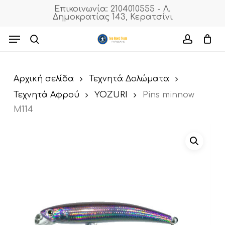
Skip
Επικοινωνία: 2104010555 - Λ.
Δημοκρατίας 143, Κερατσίνι
to
Cart
Close
Cart
main
Menu
content
search
accoun
Αρχική σελίδα
Τεχνητά Δολώματα
Τεχνητά Αφρού
YOZURI
Pins minnow
M114