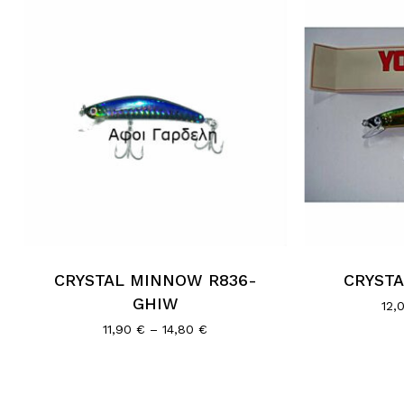
CRYSTAL MINNOW R836-
CRYST
GHIW
12,
Price
11,90
€
–
14,80
€
range:
11,90 €
through
14,80 €