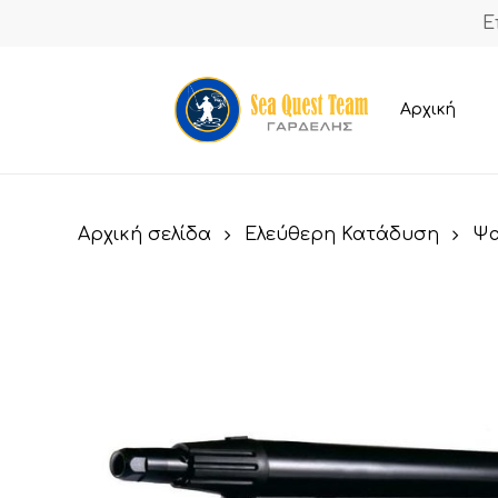
Skip
Ε
to
main
content
Αρχική
Αρχική σελίδα
Ελεύθερη Κατάδυση
Ψα