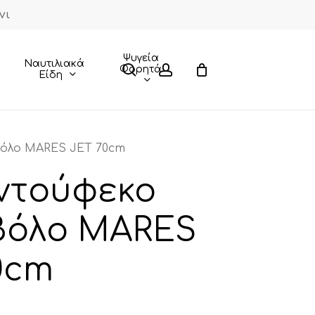
νι
Close
Cart
Ψυγεία
Ναυτιλιακά
search
account
Φορητά
Είδη
όλο MARES JET 70cm
ντούφεκο
βόλο MARES
0cm