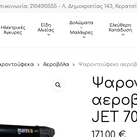
πικοινωνία: 2104010555 - Λ. Δημοκρατίας 143, Κερατσί
Cart
Δολώματα
Είδη
Ελεύθερη
–
Ηλεκτρικές
Αλιείας
Κατάδυση
Μαλάγρες
Άγκυρες
ροντούφεκα
Αεροβόλα
Ψαροντούφεκο αεροβ
Ψαρο
αερο
JET 7
171,00
€