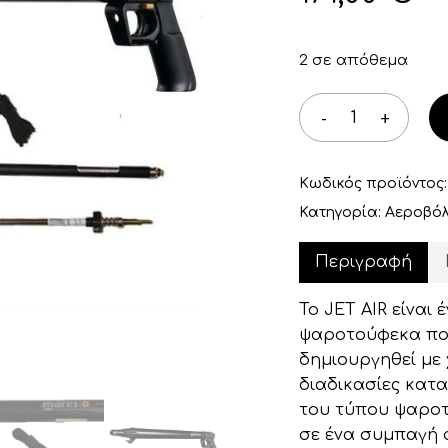
2 σε απόθεμα
Κωδικός προϊόντος
Κατηγορία:
Αεροβό
Περιγραφή
Το JET AIR είναι 
ψαροτούφεκα που
δημιουργηθεί με χ
διαδικασίες κατ
του τύπου ψαροτ
σε ένα συμπαγή σ