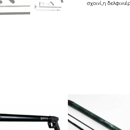
σχοινί,η δελφινι