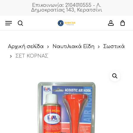
Skip
Επικοινωνία: 2104010555 - Λ.
Δημοκρατίας 143, Κερατσίνι
to
Cart
Close
Cart
main
Menu
content
search
accoun
Αρχική σελίδα
Ναυτιλιακά Είδη
Σωστικά
ΣΕΤ ΚΟΡΝΑΣ