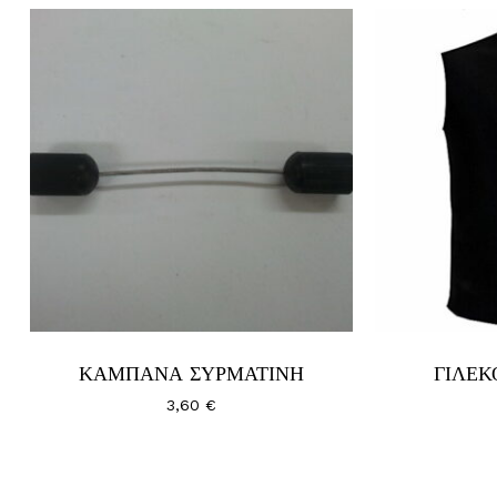
Κανένα προϊόν στο καλάθι σας.
Go To Shop
ΚΑΜΠΑΝΑ ΣΥΡΜΑΤΙΝΗ
ΓΙΛΕΚ
3,60
€