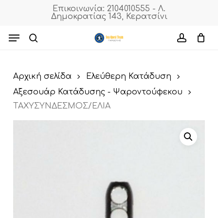
Skip
Επικοινωνία: 2104010555 - Λ.
Δημοκρατίας 143, Κερατσίνι
to
Cart
Close
Cart
main
Menu
content
search
accoun
Αρχική σελίδα
Ελεύθερη Κατάδυση
Αξεσουάρ Κατάδυσης - Ψαροντούφεκου
ΤΑΧΥΣΥΝΔΕΣΜΟΣ/ΕΛΙΑ