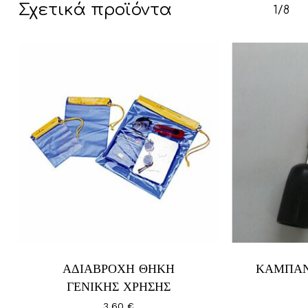
Σχετικά προϊόντα
1/8
Κανένα προϊόν στο καλάθι σας.
Go To Shop
ΑΔΙΑΒΡΟΧΗ ΘΗΚΗ
ΚΑΜΠΑΝ
ΓΕΝΙΚΗΣ ΧΡΗΣΗΣ
3,60
€