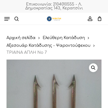
Skip
Επικοινωνία: 2104010555 - Λ.
Δημοκρατίας 143, Κερατσίνι
to
Cart
Close
Cart
main
Menu
content
search
accoun
Αρχική σελίδα
Ελεύθερη Κατάδυση
Αξεσουάρ Κατάδυσης - Ψαροντούφεκου
TPIAINA ΑΠΛΗ Νο 7